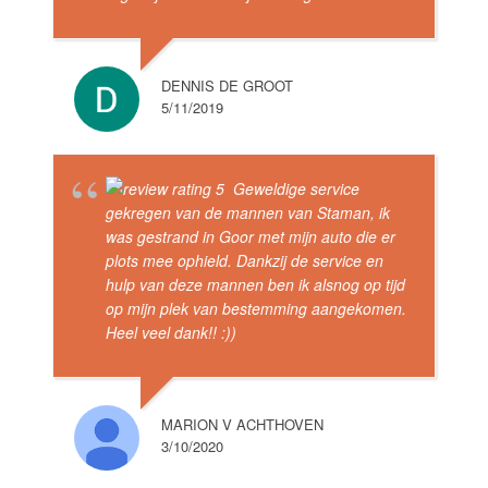
DENNIS DE GROOT
5/11/2019
Geweldige service
gekregen van de mannen van Staman, ik
was gestrand in Goor met mijn auto die er
plots mee ophield. Dankzij de service en
hulp van deze mannen ben ik alsnog op tijd
op mijn plek van bestemming aangekomen.
Heel veel dank!! :))
MARION V ACHTHOVEN
3/10/2020