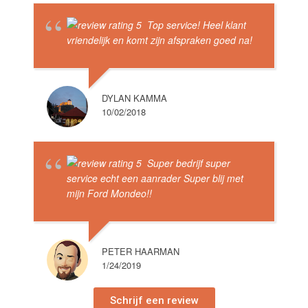
Top service! Heel klant
vriendelijk en komt zijn afspraken goed na!
DYLAN KAMMA
10/02/2018
Super bedrijf super
service echt een aanrader Super blij met
mijn Ford Mondeo!!
PETER HAARMAN
1/24/2019
Schrijf een review